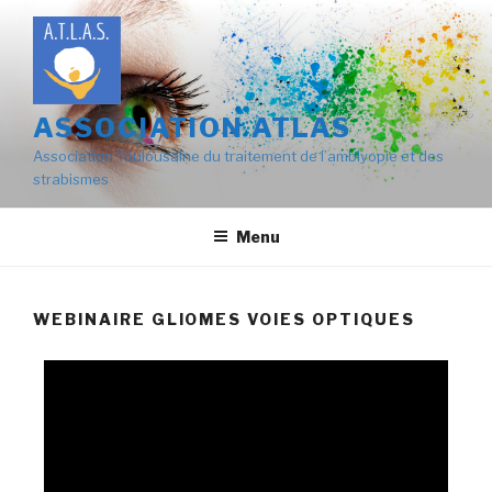
ASSOCIATION ATLAS
Association Toulousaine du traitement de l’amblyopie et des
strabismes
Menu
WEBINAIRE GLIOMES VOIES OPTIQUES