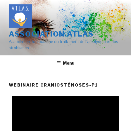
ASSOCIATION ATLAS
Association Toulousaine du traitement de l’amblyopie et des
strabismes
Menu
WEBINAIRE CRANIOSTÉNOSES-P1