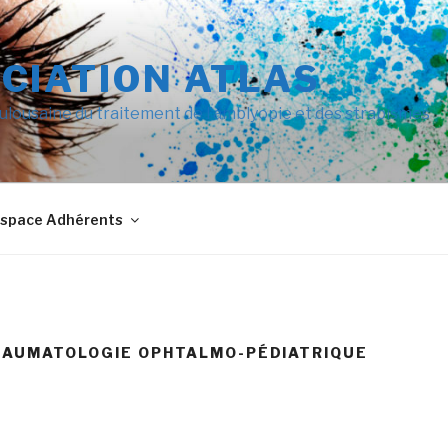
CIATION ATLAS
ulousaine du traitement de l’amblyopie et des strabismes
space Adhérents
RAUMATOLOGIE OPHTALMO-PÉDIATRIQUE