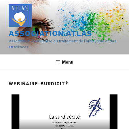
ASSOCIATION ATLAS
Association Toulousaine du traitement de l’amblyopie et des
strabismes
Menu
WEBINAIRE-SURDICITÉ