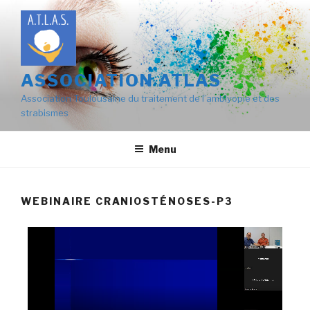
ASSOCIATION ATLAS
Association Toulousaine du traitement de l’amblyopie et des
strabismes
Menu
WEBINAIRE CRANIOSTÉNOSES-P3